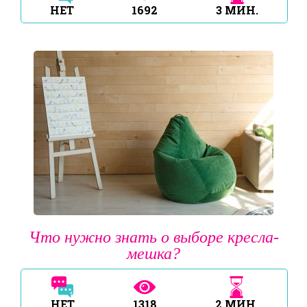
НЕТ
1692
3
МИН.
Что нужно знать о выборе кресла-
мешка?
НЕТ
1318
2
МИН.