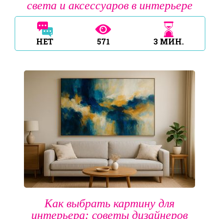
света и аксессуаров в интерьере
НЕТ
571
3
МИН.
Как выбрать картину для
интерьера: советы дизайнеров