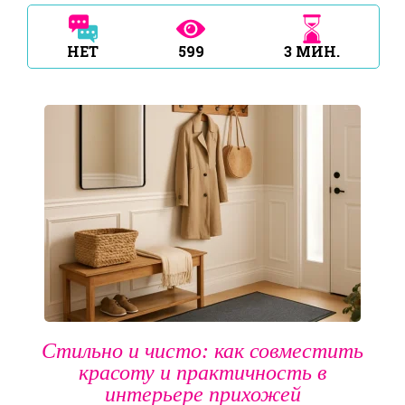
НЕТ
599
3
МИН.
Стильно и чисто: как совместить
красоту и практичность в
интерьере прихожей