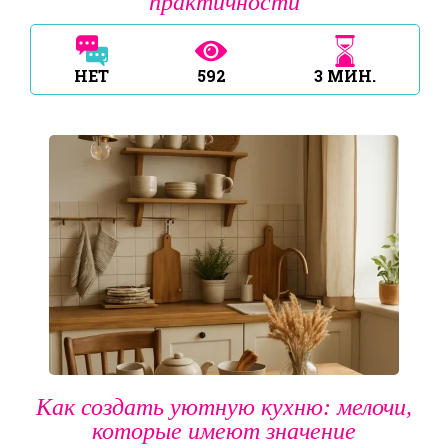
практичности
НЕТ
592
3
МИН.
Как создать уютную кухню: мелочи,
которые имеют значение