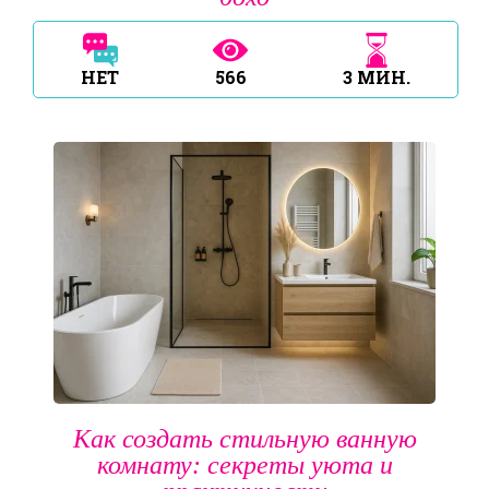
НЕТ
566
3
МИН.
Как создать стильную ванную
комнату: секреты уюта и