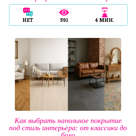
НЕТ
591
4
МИН.
Как выбрать напольное покрытие
под стиль интерьера: от классики до
бохо