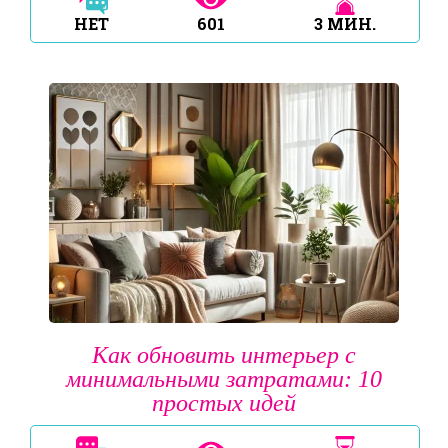
НЕТ
601
3
МИН.
Как обновить интерьер с
минимальными затратами: 10
простых идей