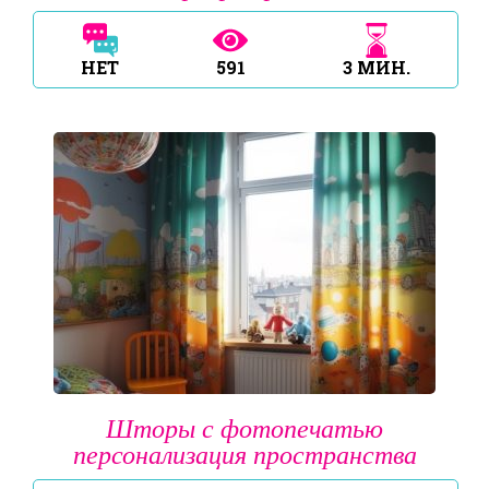
НЕТ
591
3
МИН.
Шторы с фотопечатью
персонализация пространства