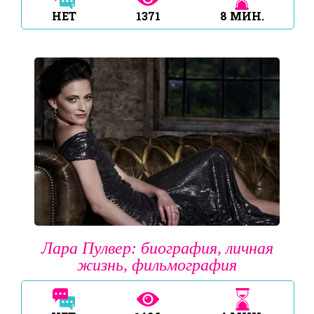
НЕТ
1371
8
МИН.
Лара Пулвер: биография, личная
жизнь, фильмография