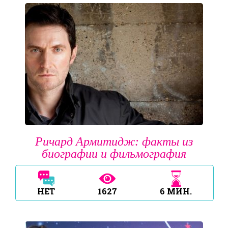
Ричард Армитидж: факты из
биографии и фильмография
НЕТ
1627
6
МИН.