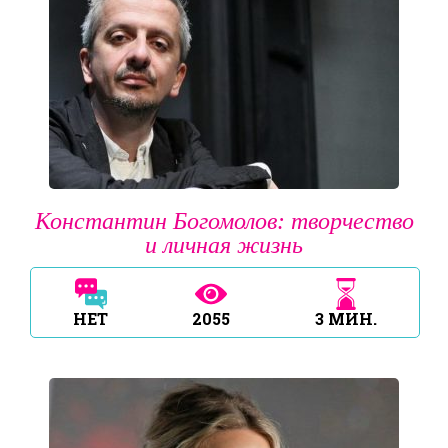
Константин Богомолов: творчество
и личная жизнь
НЕТ
2055
3
МИН.