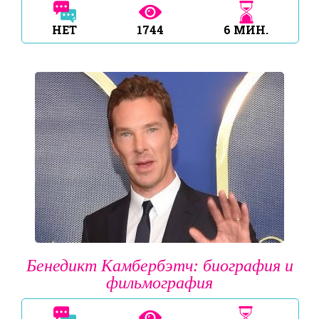
НЕТ
1744
6
МИН.
Бенедикт Камбербэтч: биография и
фильмография