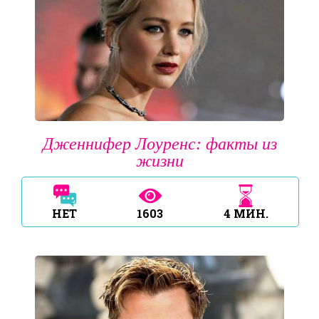
Дженнифер Лоуренс: факты из
жизни
НЕТ
1603
4
МИН.