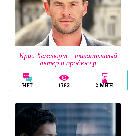
Крис Хемсворт – талантливый
актер и продюсер
НЕТ
1783
2
МИН.