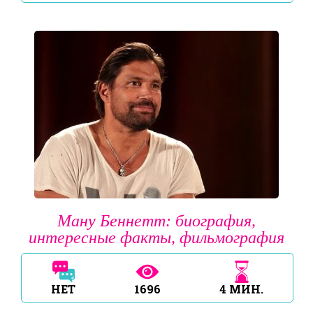
Ману Беннетт: биография,
интересные факты, фильмография
НЕТ
1696
4
МИН.