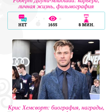
Роберт Дауни-младший: карьера,
личная жизнь, фильмография
НЕТ
1655
8
МИН.
Крис Хемсворт: биография, награды,