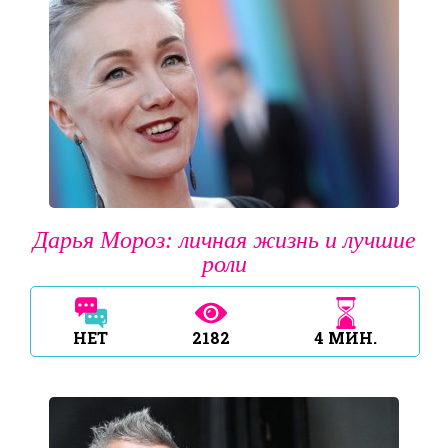
Дарья Мороз: личная жизнь и лучшие
роли
НЕТ
2182
4
МИН.