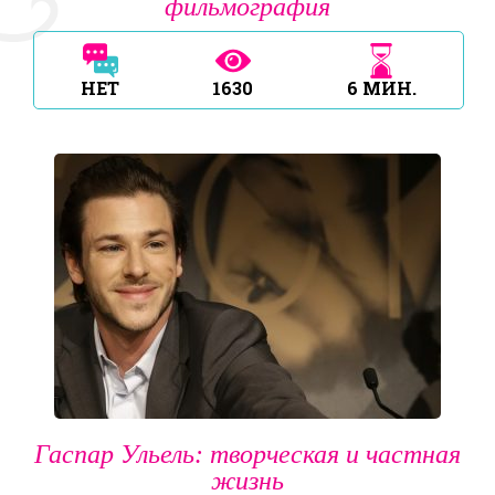
фильмография
НЕТ
1630
6
МИН.
Гаспар Ульель: творческая и частная
жизнь