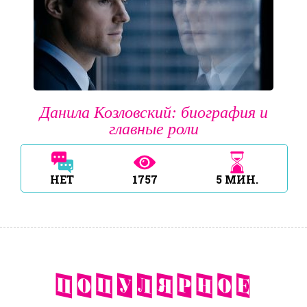
Данила Козловский: биография и
главные роли
НЕТ
1757
5
МИН.