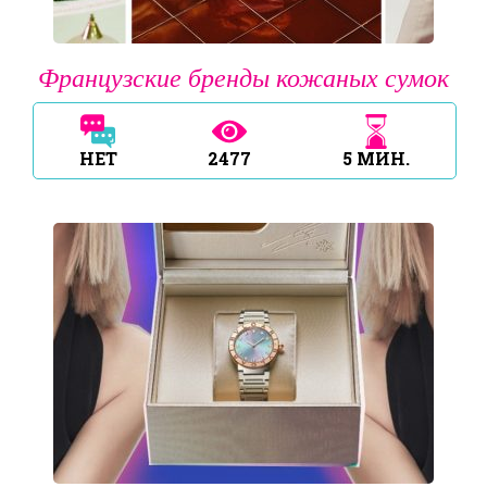
Французские бренды кожаных сумок
НЕТ
2477
5
МИН.