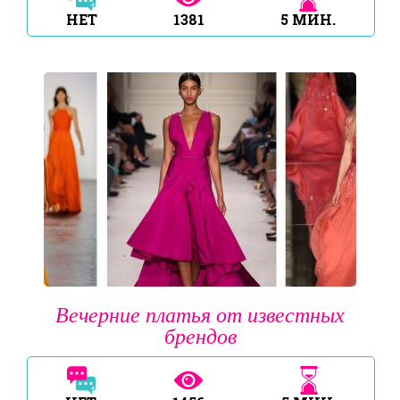
НЕТ
1381
5
МИН.
Вечерние платья от известных
брендов