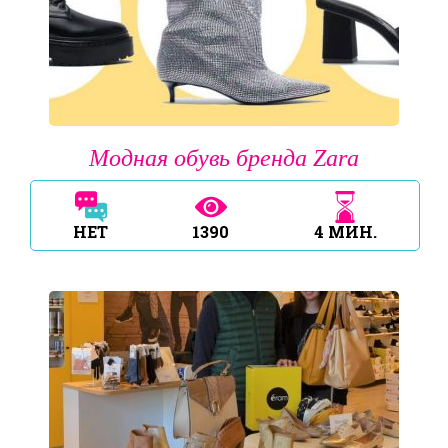
Модная обувь бренда Zara
НЕТ
1390
4
МИН.