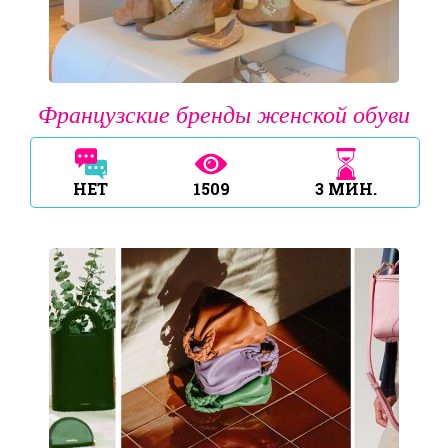
Французские бренды женской обуви
НЕТ
1509
3
МИН.