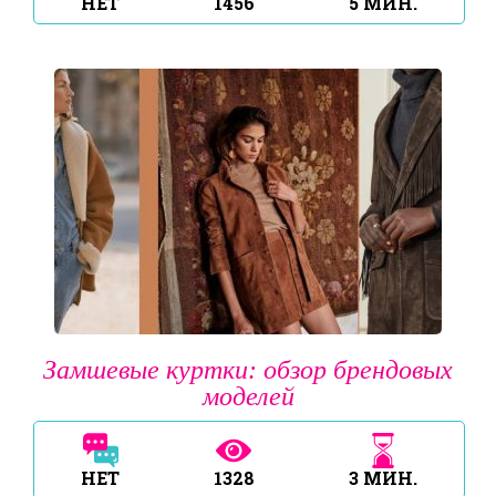
НЕТ
1456
5
МИН.
Замшевые куртки: обзор брендовых
моделей
НЕТ
1328
3
МИН.