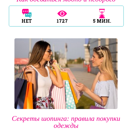
НЕТ
1727
5
МИН.
Секреты шопинга: правила покупки
одежды