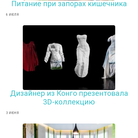
Питание при запорах кишечника
6 ИЮЛЯ
Дизайнер из Конго презентовала
3D-коллекцию
3 ИЮНЯ