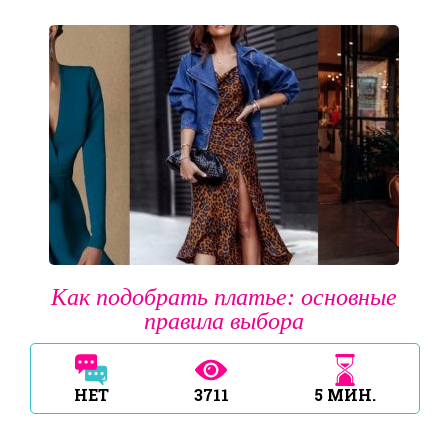
Как подобрать платье: основные
правила выбора
НЕТ
3711
5
МИН.