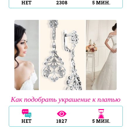
НЕТ
2308
5
МИН.
Как подобрать украшение к платью
НЕТ
1827
5
МИН.