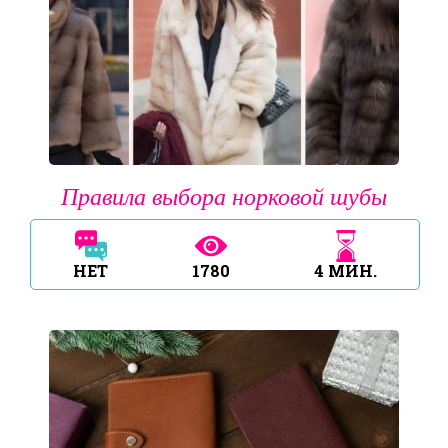
Правила выбора норковой шубы
НЕТ
1780
4
МИН.