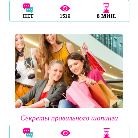
НЕТ
1519
8
МИН.
Секреты правильного шопинга