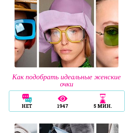
Как подобрать идеальные женские
очки
НЕТ
1947
5
МИН.