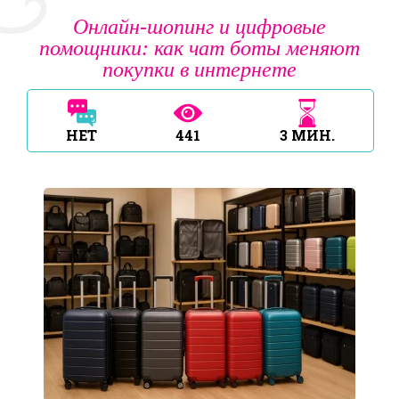
Онлайн-шопинг и цифровые
помощники: как чат боты меняют
покупки в интернете
НЕТ
441
3
МИН.