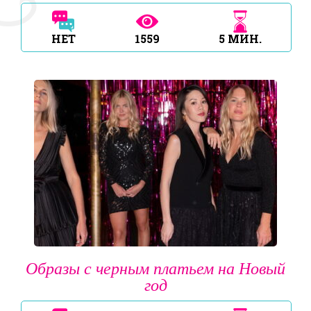
НЕТ
1559
5
МИН.
Образы с черным платьем на Новый
год