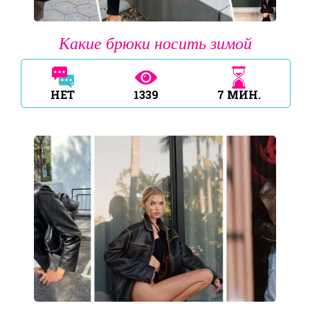
Какие брюки носить зимой
НЕТ
1339
7
МИН.