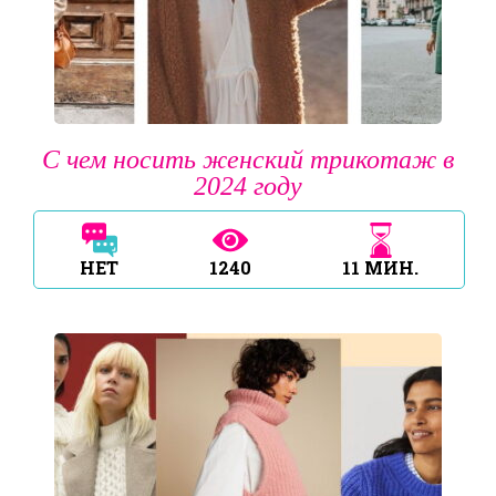
С чем носить женский трикотаж в
2024 году
НЕТ
1240
11
МИН.