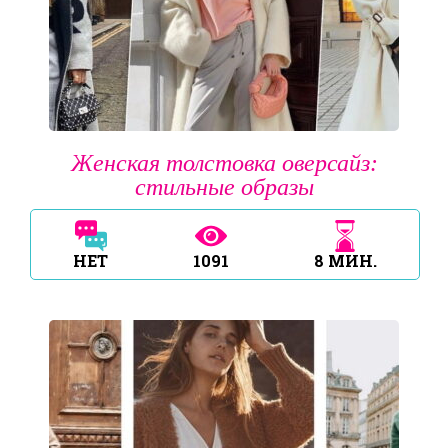
Женская толстовка оверсайз:
стильные образы
НЕТ
1091
8
МИН.