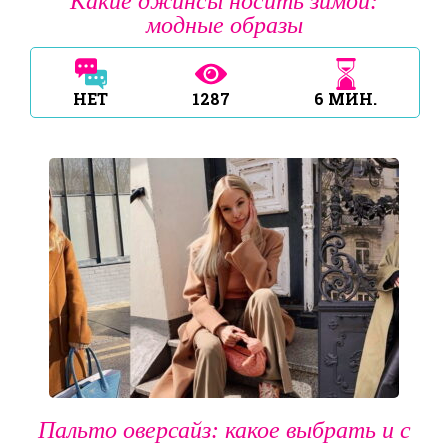
Какие джинсы носить зимой:
модные образы
НЕТ
1287
6
МИН.
Пальто оверсайз: какое выбрать и с