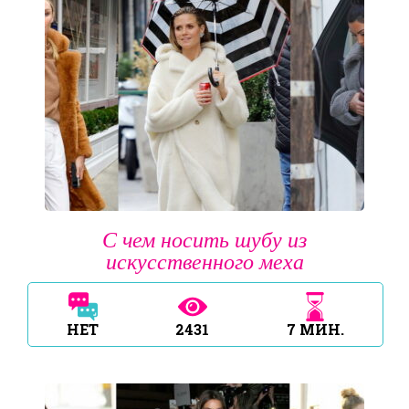
С чем носить шубу из
искусственного меха
НЕТ
2431
7
МИН.