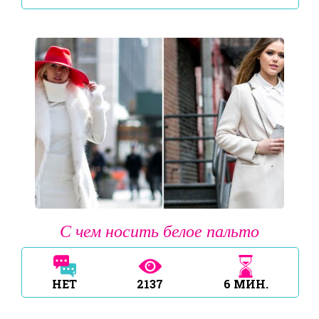
С чем носить белое пальто
НЕТ
2137
6
МИН.