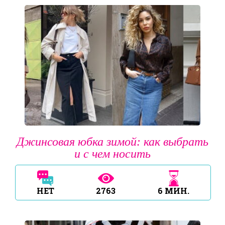
Джинсовая юбка зимой: как выбрать
и с чем носить
НЕТ
2763
6
МИН.