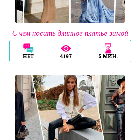
С чем носить длинное платье зимой
НЕТ
4197
5
МИН.