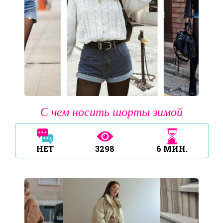
С чем носить шорты зимой
НЕТ
3298
6
МИН.