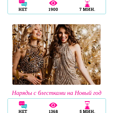
НЕТ
1900
7
МИН.
Наряды с блестками на Новый год
НЕТ
1368
5
МИН.