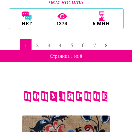
чем носить
НЕТ
1374
6
МИН.
1
2
3
4
5
6
7
8
Страница 1 из 8