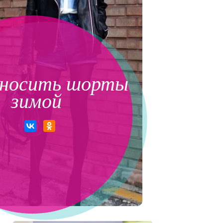
 носить шорты
зимой