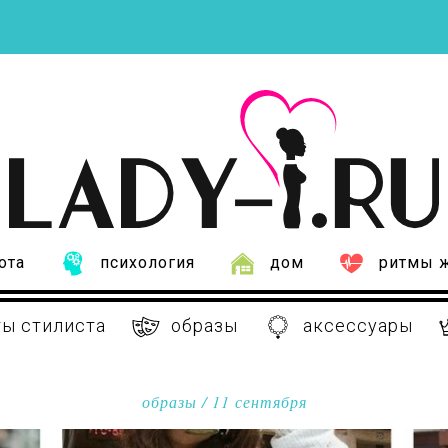
ота
психология
дом
ритмы 
ы стилиста
образы
аксессуары
образы
/ 11 сентября