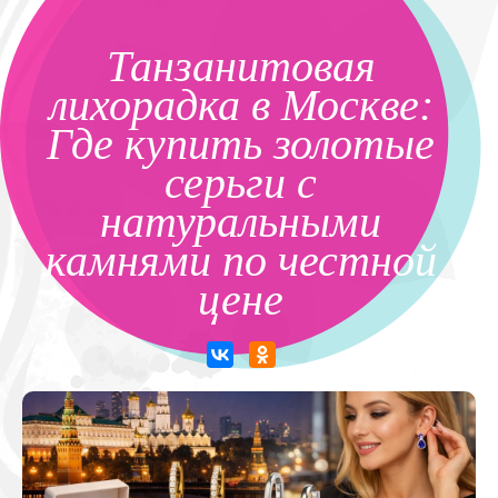
Танзанитовая
лихорадка в Москве:
Где купить золотые
серьги с
натуральными
камнями по честной
цене