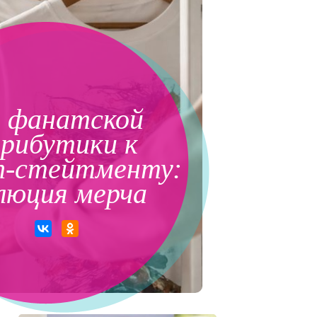
 фанатской
рибутики к
on-стейтменту:
люция мерча