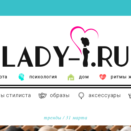
ота
психология
дом
ритмы 
ы стилиста
образы
аксессуары
тренды
/ 31 марта