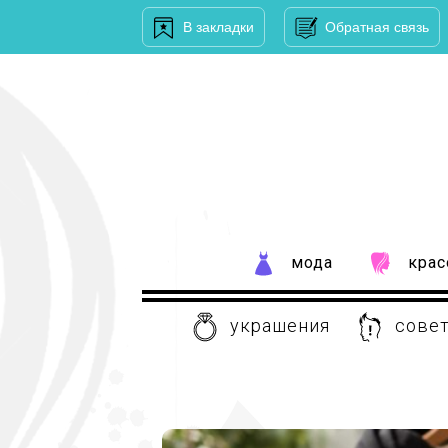
В закладки
Обратная связь
мода
крас
украшения
совет