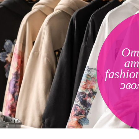
От
ат
fashi
эво