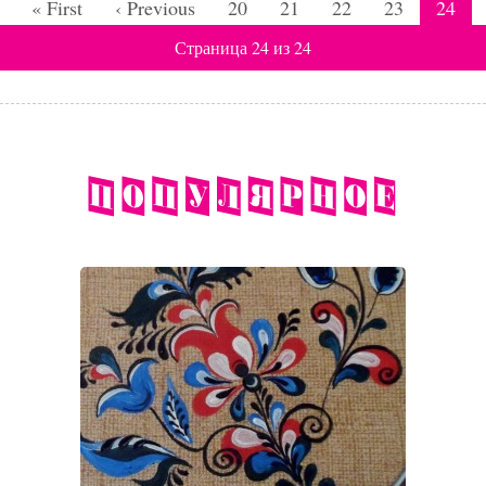
« First
‹ Previous
20
21
22
23
24
Страница 24 из 24