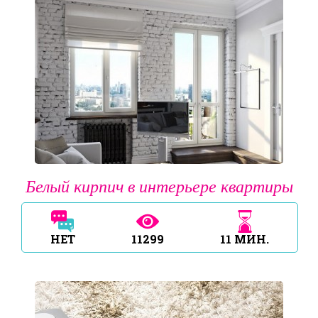
Белый кирпич в интерьере квартиры
НЕТ
11299
11
МИН.