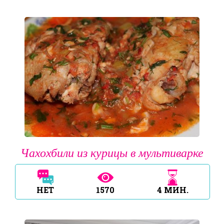
Чахохбили из курицы в мультиварке
НЕТ
1570
4
МИН.