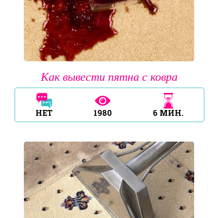
Как вывести пятна с ковра
НЕТ
1980
6
МИН.