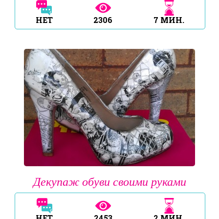
НЕТ
2306
7
МИН.
Декупаж обуви своими руками
НЕТ
2453
2
МИН.