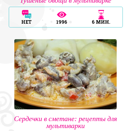
Тушеные овощи в мультиварке
НЕТ
1996
6
МИН.
Сердечки в сметане: рецепты для
мультиварки