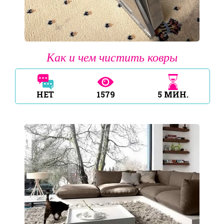
Как и чем чистить ковры
НЕТ
1579
5
МИН.