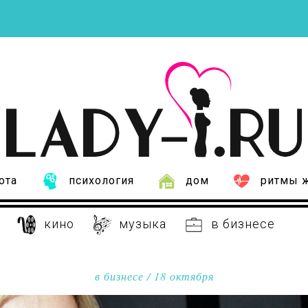
ота
психология
дом
ритмы 
кино
музыка
в бизнесе
в бизнесе
/ 18 октября