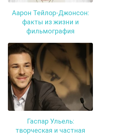
Аарон Тейлор-Джонсон:
факты из жизни и
фильмография
Гаспар Ульель:
творческая и частная