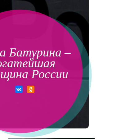
а Батурина –
огатейшая
щина России