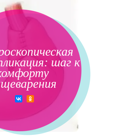
роскопическая
ликация: шаг к
комфорту
ищеварения