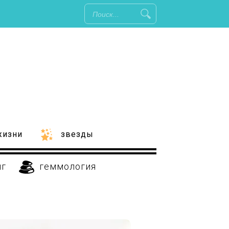
жизни
звезды
нг
геммология