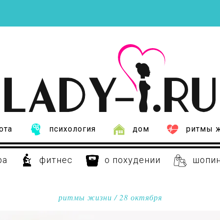
ота
психология
дом
ритмы 
ра
фитнес
о похудении
шопи
ритмы жизни
/ 28 октября