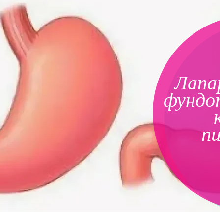
Лапа
фундоп
п