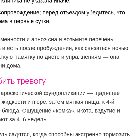
 клиника не указала иначе.
опровождение; перед отъездом убедитесь, что
ома в первые сутки.
менности и апноэ сна и возьмите перечень
ь и есть после пробуждения, как связаться ночью
раткую памятку по диете и упражнениям — она
ни дома.
бить тревогу
пароскопической фундопликации — щадящее
жидкости и пюре, затем мягкая пища; к 4‑й
блюда. Ощущение «комка», икота, вздутие и
ют за 4–6 недель.
уль садятся, когда способны экстренно тормозить