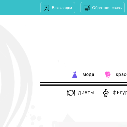
В закладки
Обратная связь
мода
крас
диеты
фигу