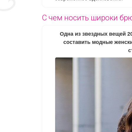
С чем носить широки бр
Одна из звездных вещей 2
составить модные женские
с