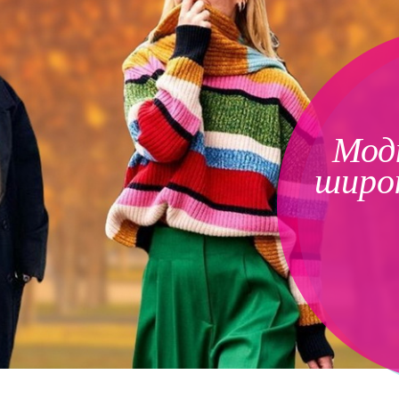
Мод
широ