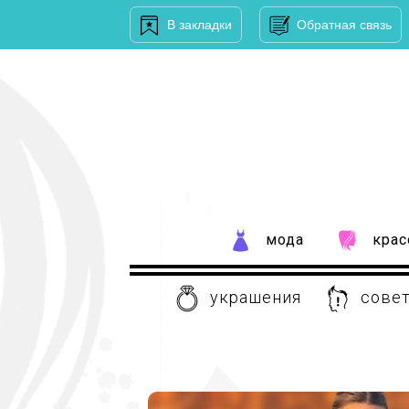
В закладки
Обратная связь
мода
крас
украшения
совет