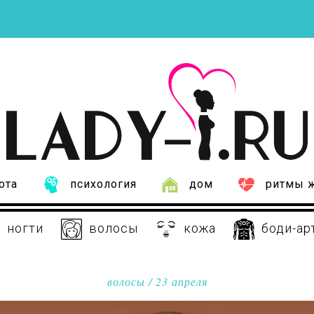
ота
психология
дом
ритмы 
ногти
волосы
кожа
боди-ар
волосы
/ 23 апреля