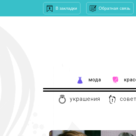
В закладки
Обратная связь
мода
крас
украшения
совет