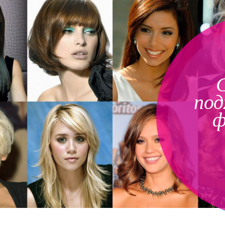
под
ф