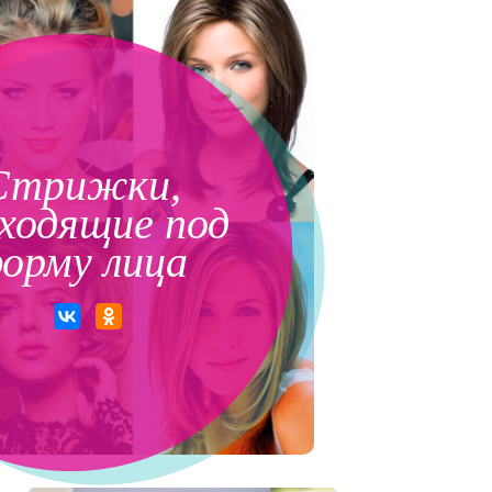
Стрижки,
ходящие под
орму лица