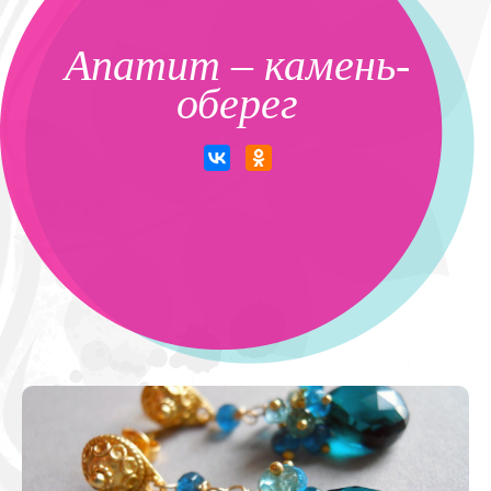
Апатит – камень-
оберег