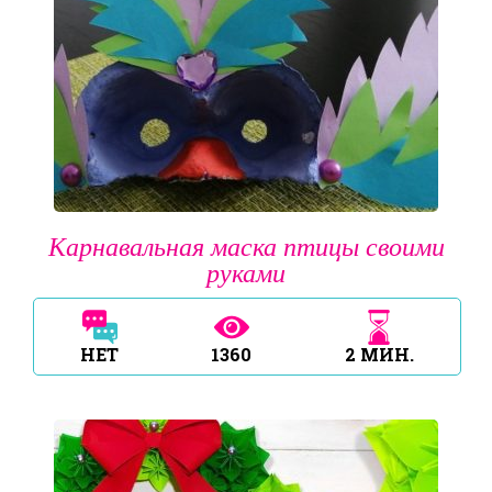
Карнавальная маска птицы своими
руками
НЕТ
1360
2
МИН.