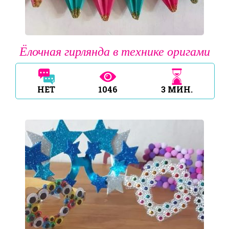
Ёлочная гирлянда в технике оригами
НЕТ
1046
3
МИН.