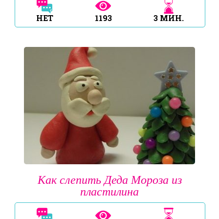
НЕТ
1193
3
МИН.
Как слепить Деда Мороза из
пластилина