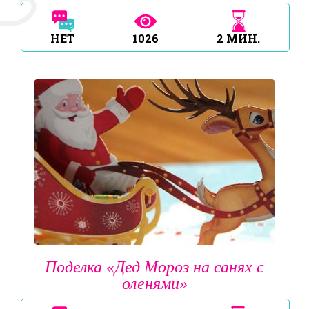
НЕТ
1026
2
МИН.
Поделка «Дед Мороз на санях с
оленями»