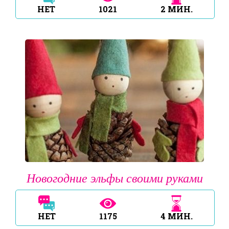
НЕТ
1021
2
МИН.
Новогодние эльфы своими руками
НЕТ
1175
4
МИН.