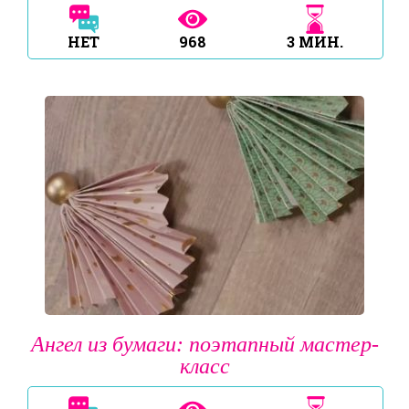
НЕТ
968
3
МИН.
Ангел из бумаги: поэтапный мастер-
класс