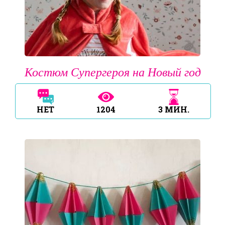
Костюм Супергероя на Новый год
НЕТ
1204
3
МИН.