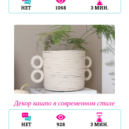
НЕТ
1068
3
МИН.
Декор кашпо в современном стиле
НЕТ
928
3
МИН.