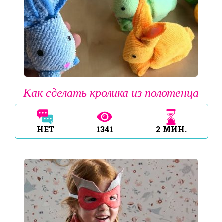
Как сделать кролика из полотенца
НЕТ
1341
2
МИН.