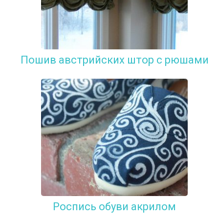
Пошив австрийских штор с рюшами
Роспись обуви акрилом