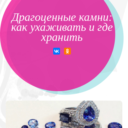
Драгоценные камни:
как ухаживать и где
хранить