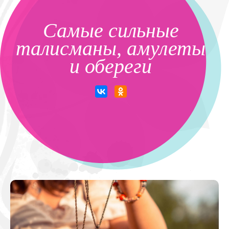
Самые сильные
талисманы, амулеты
и обереги