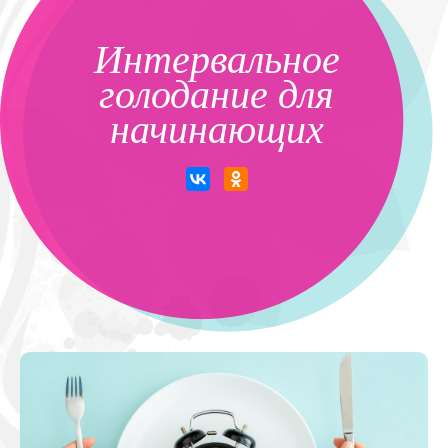
Интервальное
голодание для
начинающих