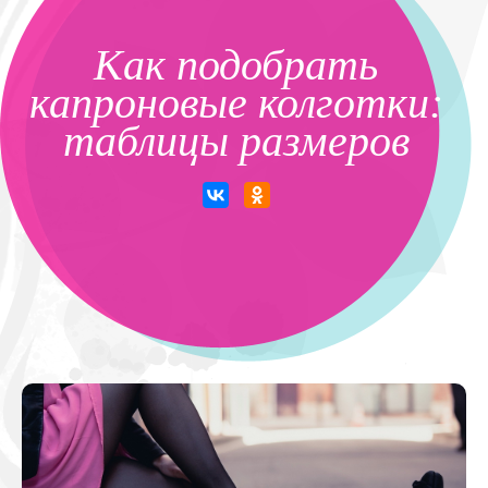
Как подобрать
капроновые колготки:
таблицы размеров