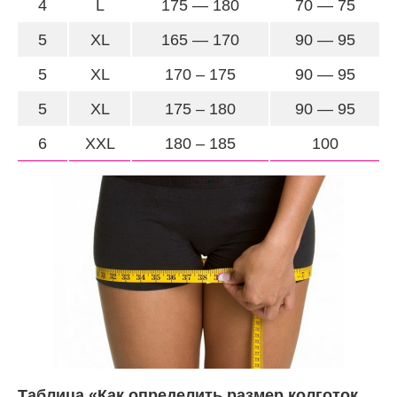
4
L
175 — 180
70 — 75
5
XL
165 — 170
90 — 95
5
XL
170 – 175
90 — 95
5
XL
175 – 180
90 — 95
6
XXL
180 – 185
100
Таблица «Как определить размер колготок