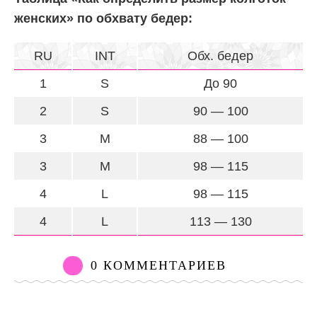
женских» по обхвату бедер:
RU
INT
Обх. бедер
1
S
До 90
2
S
90 — 100
3
M
88 — 100
3
M
98 — 115
4
L
98 — 115
4
L
113 — 130
0 КОММЕНТАРИЕВ