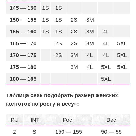
145 — 150
1S
1S
150 — 155
1S
1S
2S
3M
155 — 160
1S
1S
2S
3M
4L
165 — 170
2S
2S
3M
4L
5XL
170 — 175
2S
3M
4L
4L
5XL
175 — 180
3M
4L
5XL
5XL
180 — 185
5XL
Таблица «Как подобрать размер женских
колготок по росту и весу»:
RU
INT
Рост
Вес
2
S
150 — 155
50 — 55