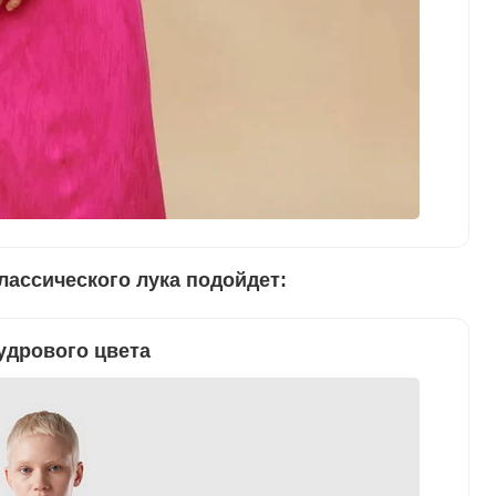
лассического лука подойдет:
удрового цвета