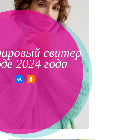
ировый свитер
оде 2024 года