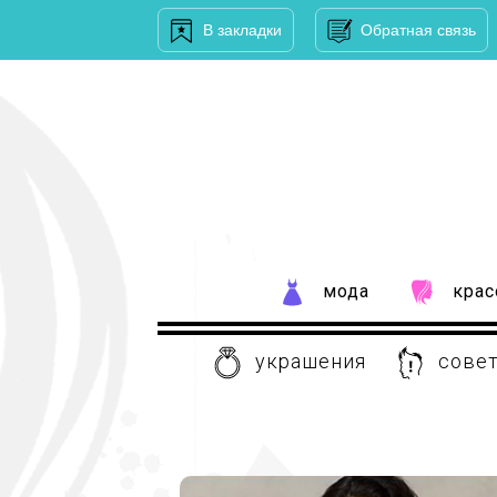
В закладки
Обратная связь
мода
крас
украшения
совет