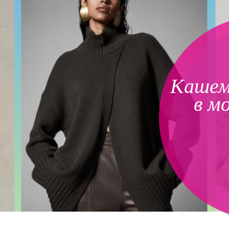
Кашем
в м