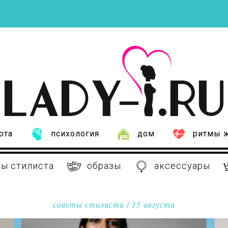
ота
психология
дом
ритмы 
ы стилиста
образы
аксессуары
советы стилиста
/ 15 августа