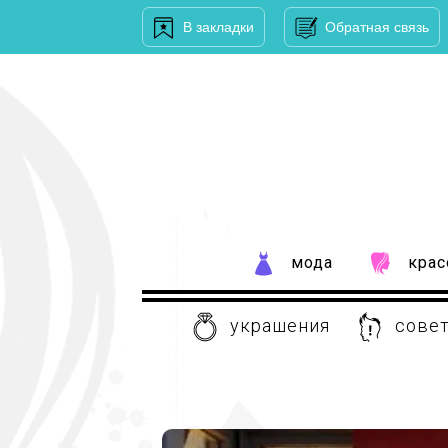
В закладки
Обратная связь
мода
крас
украшения
совет