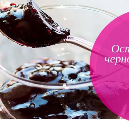
Ост
черн