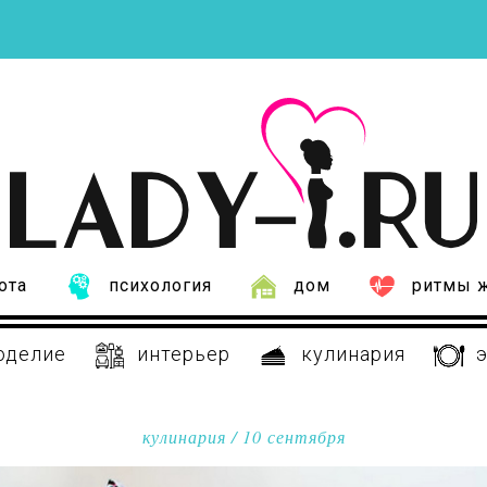
ота
психология
дом
ритмы 
оделие
интерьер
кулинария
э
кулинария
/ 10 сентября