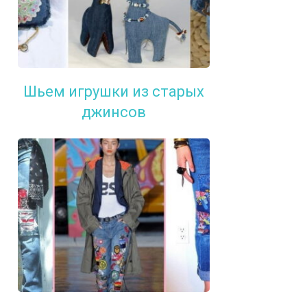
Шьем игрушки из старых
джинсов