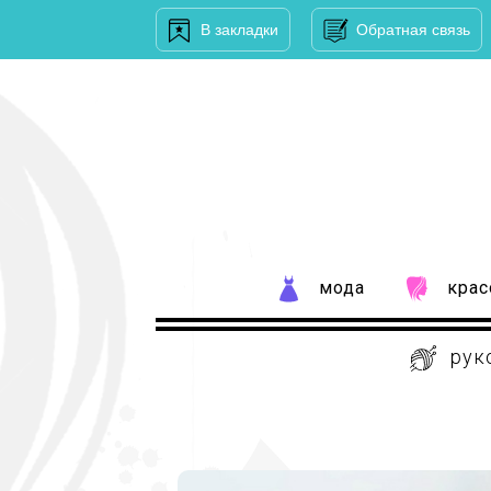
В закладки
Обратная связь
мода
крас
рук