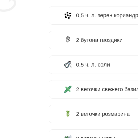
0,5 ч. л. зерен корианд
2 бутона гвоздики
0,5 ч. л. соли
2 веточки свежего бази
2 веточки розмарина