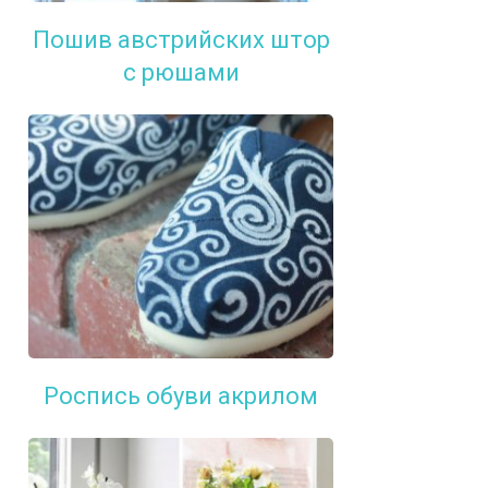
Пошив австрийских штор
с рюшами
Роспись обуви акрилом