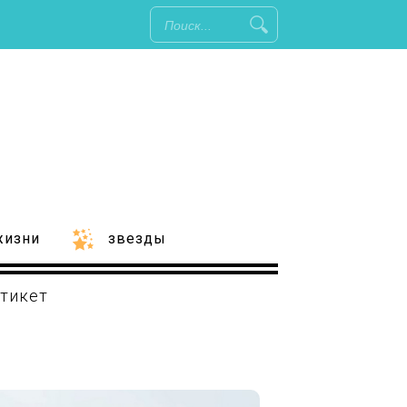
жизни
звезды
тикет