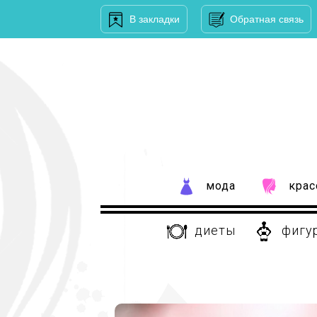
В закладки
Обратная связь
мода
крас
диеты
фигу