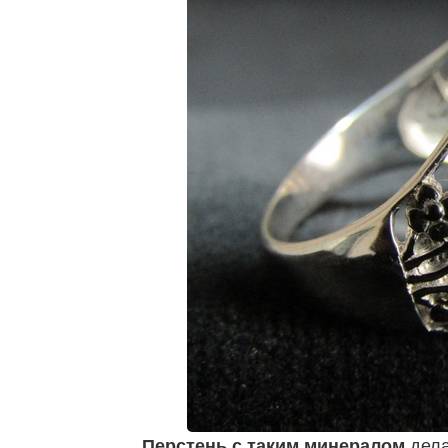
Перстень с таким минералом
дела