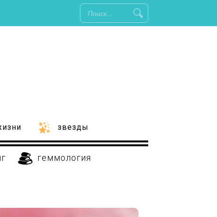
жизни
звезды
нг
геммология