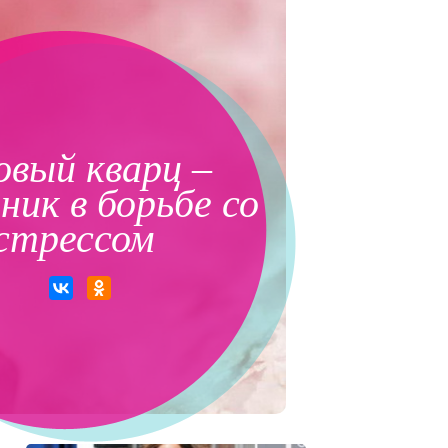
овый кварц –
ик в борьбе со
стрессом