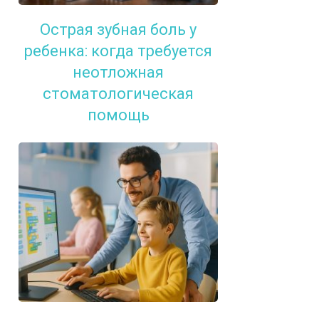
Острая зубная боль у
ребенка: когда требуется
неотложная
стоматологическая
помощь