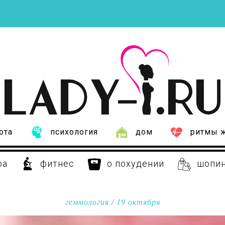
ота
психология
дом
ритмы 
ра
фитнес
о похудении
шопи
геммология
/ 19 октября