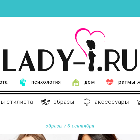
ота
психология
дом
ритмы 
ы стилиста
образы
аксессуары
образы
/ 8 сентября