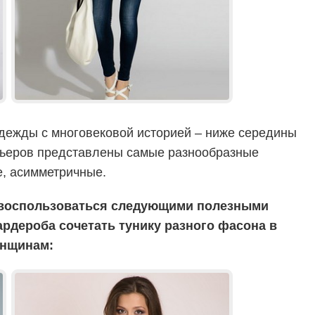
одежды с многовековой историей – ниже середины
льеров представлены самые разнообразные
е, асимметричные.
 воспользоваться следующими полезными
ардероба сочетать тунику разного фасона в
енщинам: