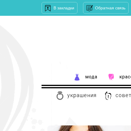
В закладки
Обратная связь
мода
крас
украшения
совет