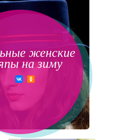
ьные женские
япы на зиму