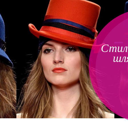
Стил
шл