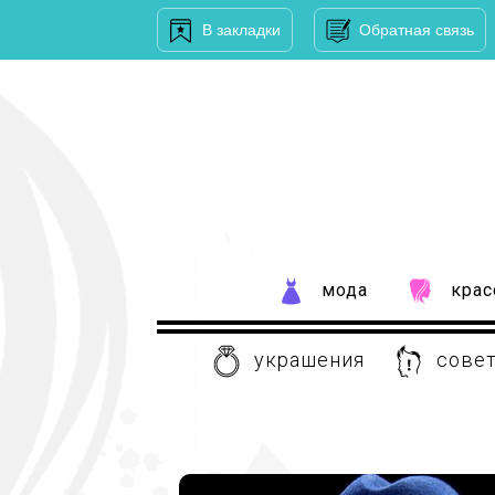
В закладки
Обратная связь
мода
крас
украшения
совет