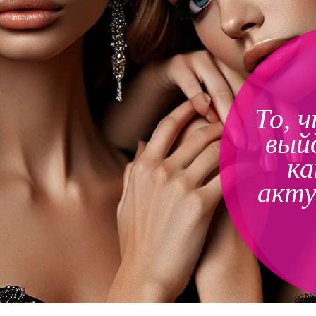
То, 
вый
ка
акту