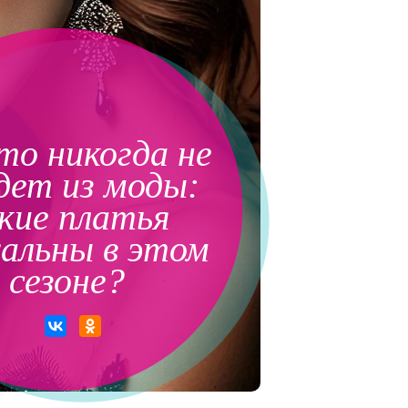
что никогда не
дет из моды:
кие платья
альны в этом
сезоне?