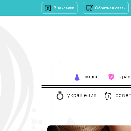
В закладки
Обратная связь
мода
крас
украшения
совет