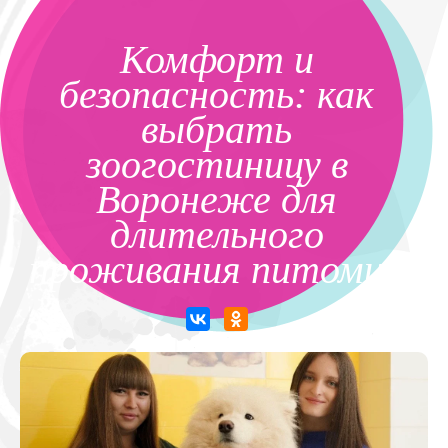
Комфорт и
безопасность: как
выбрать
зоогостиницу в
Воронеже для
длительного
проживания питомца