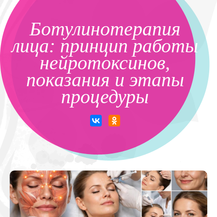
Ботулинотерапия
лица: принцип работы
нейротоксинов,
показания и этапы
процедуры