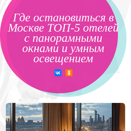
Где остановиться в
Москве ТОП-5 отелей
с панорамными
окнами и умным
освещением