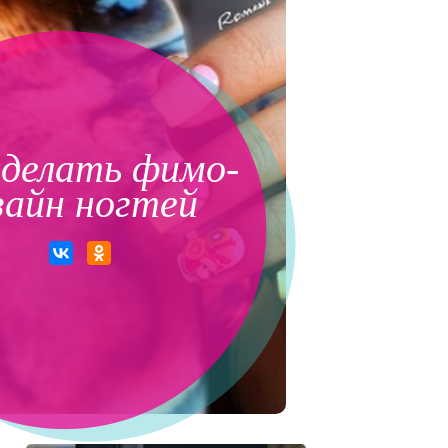
сделать фимо-
зайн ногтей