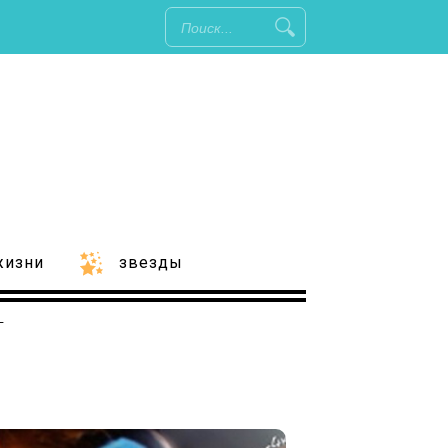
жизни
звезды
т