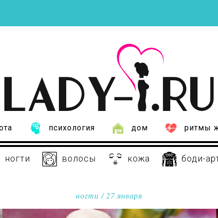
ота
психология
дом
ритмы 
ногти
волосы
кожа
боди-ар
ногти
/ 27 января