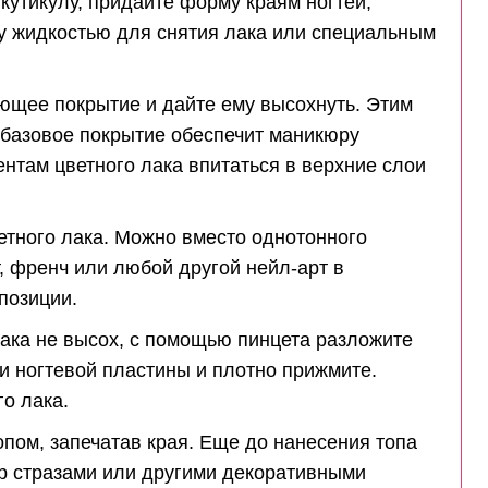
 кутикулу, придайте форму краям ногтей,
у жидкостью для снятия лака или специальным
ющее покрытие и дайте ему высохнуть. Этим
 базовое покрытие обеспечит маникюру
ентам цветного лака впитаться в верхние слои
ветного лака. Можно вместо однотонного
, френч или любой другой нейл-арт в
позиции.
лака не высох, с помощью пинцета разложите
и ногтевой пластины и плотно прижмите.
о лака.
опом, запечатав края. Еще до нанесения топа
р стразами или другими декоративными