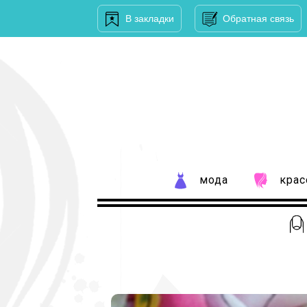
В закладки
Обратная связь
мода
крас