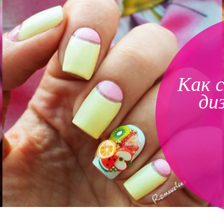
Как 
ди