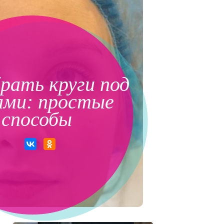
рать круги под
ами: простые
способы