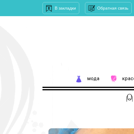
В закладки
Обратная связь
мода
крас