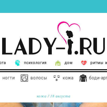
ота
психология
дом
ритмы 
ногти
волосы
кожа
боди-ар
кожа
/ 18 августа