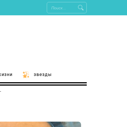
жизни
звезды
т