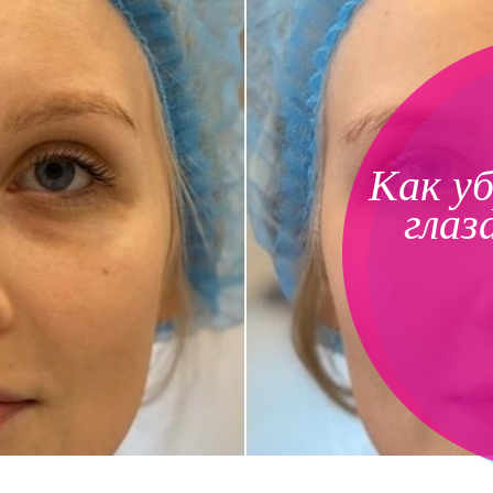
Как уб
глаз