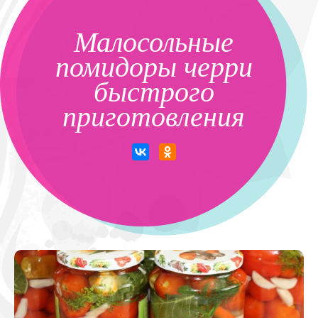
Малосольные
помидоры черри
быстрого
приготовления