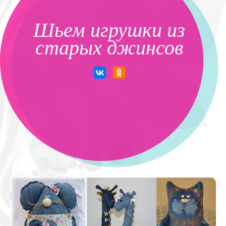
Шьем игрушки из
старых джинсов