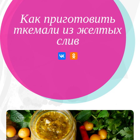
Как приготовить
ткемали из желтых
слив