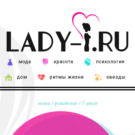
мода
красота
психология
дом
ритмы жизни
звезды
лепка
/
рукоделие
/ 5 июля