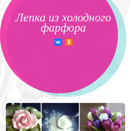
Лепка из холодного
фарфора