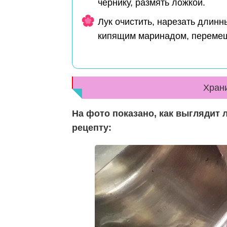
чернику, размять ложкой.
Лук очистить, нарезать длинн
кипящим маринадом, перемеш
Храни
На фото показано, как выглядит 
рецепту: