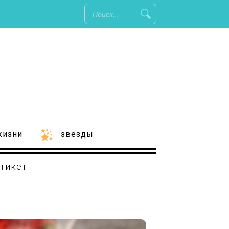
жизни
звезды
тикет