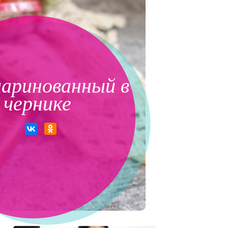
маринованный в
чернике