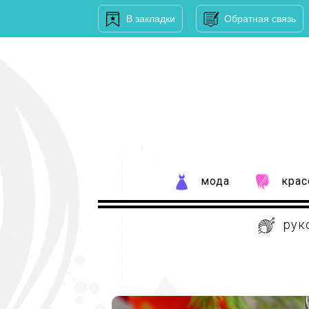
В закладки
Обратная связь
мода
крас
рук