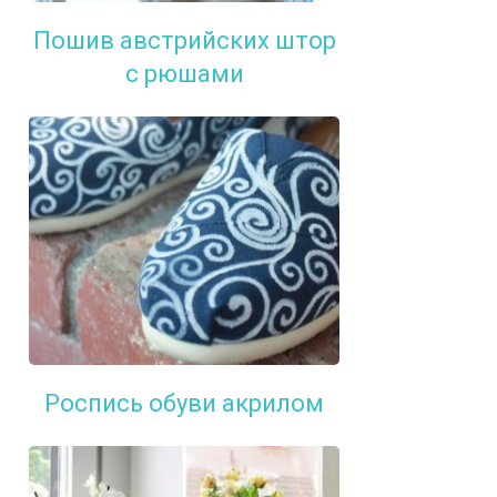
Пошив австрийских штор
с рюшами
Роспись обуви акрилом