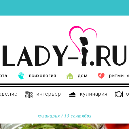
ота
психология
дом
ритмы 
оделие
интерьер
кулинария
э
кулинария
/ 13 сентября