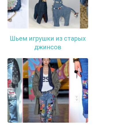
Шьем игрушки из старых
джинсов