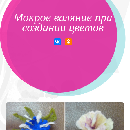
Мокрое валяние при
создании цветов