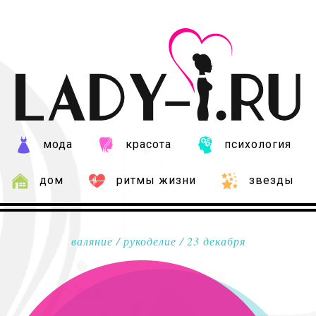
мода
красота
психология
дом
ритмы жизни
звезды
валяние
/
рукоделие
/ 23 декабря