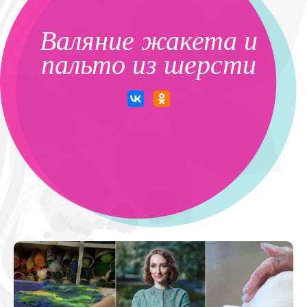
Валяние жакета и
пальто из шерсти