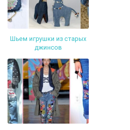
Шьем игрушки из старых
джинсов