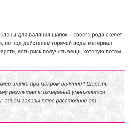
лоны для валяния шапок – своего рода скелет
и, но под действием горячей воды материал
шерсти, есть риск получить вещь, которую потом
змер шапки при мокром валянии? Шерсть
ому результаты измерений умножаются
ки: объем головы плюс расстояние от