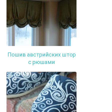
Пошив австрийских штор
с рюшами