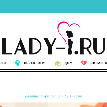
ота
психология
дом
ритмы 
валяние
/
рукоделие
/ 12 января