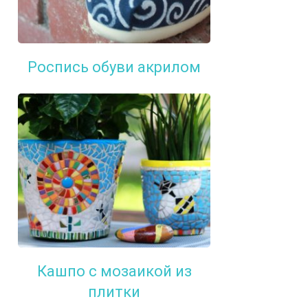
Роспись обуви акрилом
Кашпо с мозаикой из
плитки